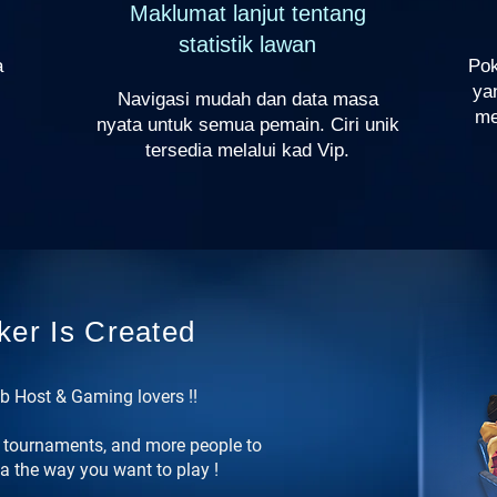
Maklumat lanjut tentang
statistik lawan
a
Pok
ya
Navigasi mudah dan data masa
me
nyata untuk semua pemain. Ciri unik
tersedia melalui kad Vip.
ker Is Created
ub Host & Gaming lovers !!
 tournaments, and more people to
a the way you want to play !