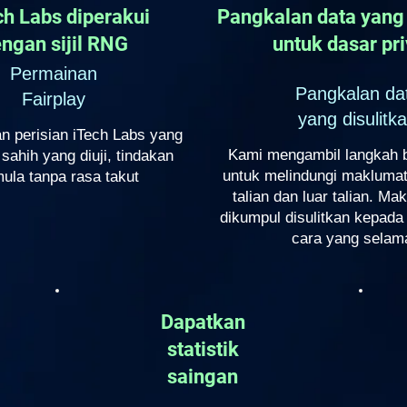
ch Labs diperakui
Pangkalan data yang 
ngan sijil RNG
untuk dasar pri
Permainan
Pangkalan da
Fairplay
yang disulitk
 perisian iTech Labs yang
Kami mengambil langkah b
 sahih yang diuji, tindakan
untuk melindungi makluma
ula tanpa rasa takut
talian dan luar talian. M
dikumpul disulitkan kepad
cara yang selam
Dapatkan
statistik
saingan