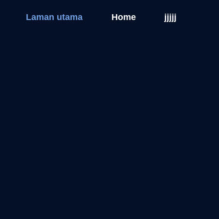
Laman utama
Home
jjjjj