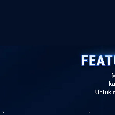
M
ka
Untuk 