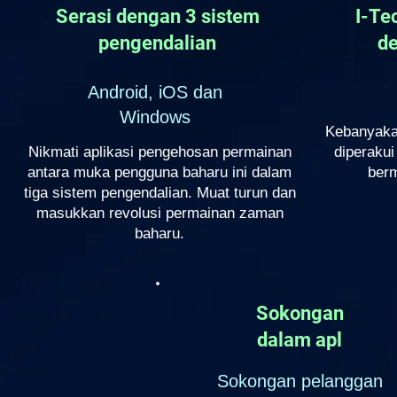
Serasi dengan 3 sistem
I-Te
pengendalian
de
Android, iOS dan
Windows
Kebanyakan
Nikmati aplikasi pengehosan permainan
diperakui
antara muka pengguna baharu ini dalam
berm
tiga sistem pengendalian. Muat turun dan
masukkan revolusi permainan zaman
baharu.
Sokongan
dalam apl
Sokongan pelanggan