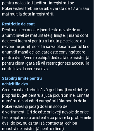
pentru noi ca toți jucătorii înregistrați pe
PokerFishes trebuie să aibă vârsta de 17 ani sau
mai mult la data înregistrării.
Restricție de cont
Pentru a juca aceste jocuri este nevoie de un
anumit nivel de maturitate și liniște. Ținând cont
de acest lucru și pentru a-i ajuta pe cei care au
nevoie, ne puteți solicita să vă blocăm contul la o
anumită masă de joc, care este convingătoare
pentru dvs. Avem o echipă dedicată de asistență
pentru clienți gata să vă restricționeze accesul la
contul dvs. la cererea dvs.
Stabiliți limite pentru
achizițiile dvs
Credem că ar trebui să vă gestionați cu strictețe
propriul buget pentru a juca jocuri online. Limitați
numărul de ori când cumpărați Diamonds de la
PokerFishes și jucați doar în scop de
divertisment. Ori de câte ori aveți nevoie de orice
fel de ajutor sau asistență cu privire la problemele
dvs. de joc, nu ezitați să contactați echipa
noastră de asistență pentru clienți.