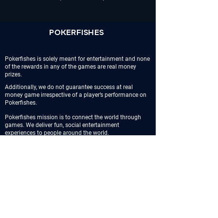
POKERFISHES
Pokerfishes is solely meant for entertainment and none
of the rewards in any of the games are real money
prizes.
Additionally, we do not guarantee success at real
money game irrespective of a player’s performance on
Pokerfishes.
Pokerfishes mission is to connect the world through
games. We deliver fun, social entertainment
experiences to people around the world.
Termeni si conditii
Politica de Confidențialitate
Joc responsabil