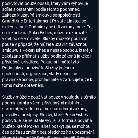
poskytovat pouze obsah, který vám vyhovuje
sdílet s ostatními podle těchto podmínek.
Zákazník uzavírá smlouvu se společností
Grandtrine Entertainment Private Limited se
sídlem v Indii. Podmínky se řídí zákony Indie. To,
co řeknete na PokerFishes, můžete okamžitě
vidět po celém světě. Služby můžete používat
pouze v případě, že můžete uzavřít závaznou
smlouvu s PokerFishes a nejste osobou, které je
zakázáno přijímat služby podle zákonů jakékoli
příslušné jurisdikce. Pokud přijímáte tyto
Podmínky a používáte Služby jménem
společnosti, organizace, vlády nebo jiné
právnické osoby, prohlašujete a zaručujete, že k
tomu máte oprávnění.
Služby můžete používat pouze v souladu s těmito
podmínkami a všemi příslušnými místními,
státními, národními a mezinárodními zákony,
pravidly a předpisy. Služby, které PokerFishes
poskytuje, se neustále vyvíjejí a forma a povaha
Služeb, které PokerFishes poskytuje, se mohou
čas od času změnit bez předchozího upozornění.