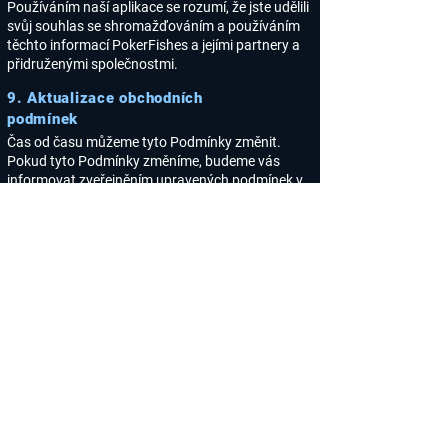
Používáním naší aplikace se rozumí, že jste udělili
svůj souhlas se shromažďováním a používáním
těchto informací PokerFishes a jejími partnery a
přidruženými společnostmi.
9. Aktualizace obchodních
podmínek
Čas od času můžeme tyto Podmínky změnit.
Pokud tyto Podmínky změníme, budeme vás
informovat zveřejněním upravených podmínek v
aplikaci a na webu. Tyto změny vstoupí v
platnost dnem revize uvedeným v revidovaných
podmínkách. Pokračováním v používání naší
aplikace nebo služeb souhlasíte s upravenými
podmínkami. Pokud je změna „podstatnou
změnou“, která vyžaduje, abychom vás
informovali v souladu s platnými zákony,
upozorníme vás e-mailem na e-mailovou adresu,
kterou máme v záznamech, nejméně třicet (3)
dnů před datem revize. Pokud vznesete námitky
proti jakýmkoli takovým změnám, vaším jediným
řešením bude ukončení používání aplikace
a/nebo služeb.