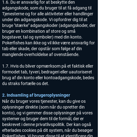
1.6. Du er ansvarlig for at beskytte den
adgangskode, som du bruger til at få adgang til
Tjenesterne og for alle aktiviteter eller handlinger
under din adgangskode. Vi opfordrer dig til at
bruge "stærke" adgangskoder (adgangskoder, der
bruger en kombination af store og små
bogstaver, tal og symboler) med din konto.
Pokerfishes kan ikke og vil ikke være ansvarlig for
tab eller skade, der opstår som følge af din
manglende overholdelse af ovenstående.
1.7. Hvis du bliver opmærksom på et faktisk eller
formodet tab, tyveri, bedrageri eller uautoriseret
brug af din konto eller kontoadgangskode, bedes
du straks fortælle os det.
2. Indsamling af brugeroplysninger
Når du bruger vores tjenester, kan du give os
oplysninger direkte (som når du opretter din
konto), og vi gemmer disse oplysninger på vores
systemer og bruger dem til de formål, der er
beskrevet i denne privatlivspolitik. Der kan også
efterlades cookies på dit system, når du besøger
PokerFishes. Vi bruger disse til at identificere din