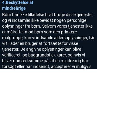
4.Beskyttelse af
mindreårige
Børn har ikke tilladelse til at bruge disse tjenester,
og vi indsamler ikke bevidst nogen personlige
oplysninger fra børn. Selvom vores tjenester ikke
er målrettet mod børn som den primære
målgruppe, kan vi indsamle aldersoplysninger, før
vi tillader en bruger at fortsætte for visse
tjenester. De angivne oplysninger kan blive
verificeret, og baggrundstjek kører, og hvis vi
bliver opmærksomme på, at en mindreårig har
forsøgt eller har indsendt, accepterer vi muligvis
ikke disse oplysninger og kan tage skridt til at
fjerne sådanne oplysninger fra vores optegnelser
og lukke kontoen.
5.Sikkerhed
Vi tager forholdsregler for at beskytte dine
oplysninger. Når du indsender følsomme
oplysninger via applikationen, er dine oplysninger
beskyttet både online og offline. Uanset hvor vi
indsamler følsomme oplysninger (såsom
kreditkortdata), bliver disse oplysninger krypteret
og transmitteret til os på en sikker måde. Du kan