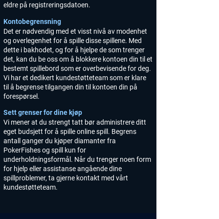
eldre på registreringsdatoen.
Kontobegrensning
Det er nødvendig med et visst nivå av modenhet
og overlegenhet for å spille disse spillene. Med
dette i bakhodet, og for å hjelpe de som trenger
det, kan du be oss om å blokkere kontoen din til et
bestemt spillebord som er overbevisende for deg.
Vi har et dedikert kundestøtteteam som er klare
til å begrense tilgangen din til kontoen din på
forespørsel.
Sett grenser for dine kjøp
Vi mener at du strengt tatt bør administrere ditt
eget budsjett for å spille online spill. Begrens
antall ganger du kjøper diamanter fra
PokerFishes og spill kun for
underholdningsformål. Når du trenger noen form
for hjelp eller assistanse angående dine
spillproblemer, ta gjerne kontakt med vårt
kundestøtteteam.