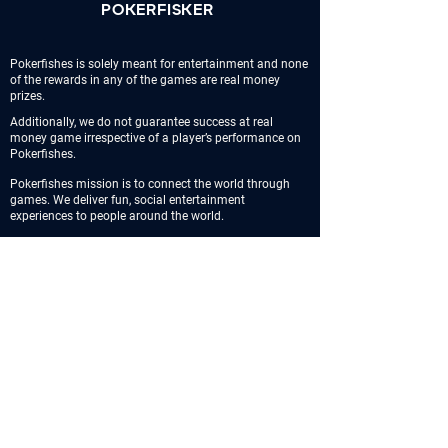
POKERFISKER
Pokerfishes is solely meant for entertainment and none
of the rewards in any of the games are real money
prizes.
Additionally, we do not guarantee success at real
money game irrespective of a player’s performance on
Pokerfishes.
Pokerfishes mission is to connect the world through
games. We deliver fun, social entertainment
experiences to people around the world.
Vilkår og betingelser
Personvernerklæring
Ansvarlig spilling